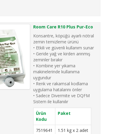
Room Care R10 Plus Pur-Eco
Konsantre, köpüğü ayarlı nötral
zemin temizleme ürünü
• Etkili ve güvenli kullanım sunar
• Geride yağ ve kirden arınmış
zeminler bırakır
• Kombine yer yıkama
makinelerinde kullanıma
uygundur
• Renk ve rakamsal kodlama
uygulama hatalarını önler
• Sadece Divermite ve DQFM
Sistem ile kullanılır
Ürün
Paket
Kodu
7519641
1.51 kg x 2 adet