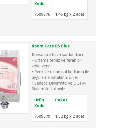
Kodu
7509676
1.46 kg x 2 adet
Room Care R5 Plus
Konsantre hava şartlandırıcı
• Ortama temiz ve ferah bir
koku verir
• Renk ve rakamsal kodlama ile
uygulama hatalarını önler
• Sadece Divermite ve DQFM
Sistem ile kullanılır
Ürün
Paket
Kodu
7509679
1.52 kg x 2 adet