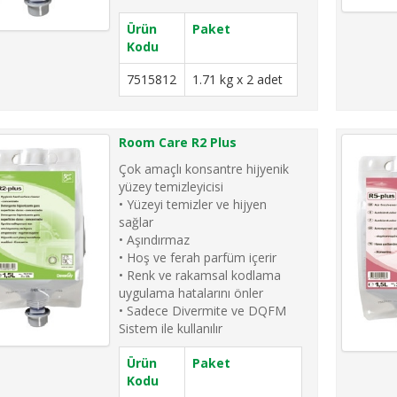
Ürün
Paket
Kodu
7515812
1.71 kg x 2 adet
Room Care R2 Plus
Çok amaçlı konsantre hijyenik
yüzey temizleyicisi
• Yüzeyi temizler ve hijyen
sağlar
• Aşındırmaz
• Hoş ve ferah parfüm içerir
• Renk ve rakamsal kodlama
uygulama hatalarını önler
• Sadece Divermite ve DQFM
Sistem ile kullanılır
Ürün
Paket
Kodu