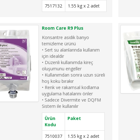
7517132
1.55 kg x 2 adet
Room Care R9 Plus
Konsantre asidik banyo
temizleme ürünü
• Sert su alanlarında kullanım
için idealdir
• Düzenli kullanımda kireç
oluşumunu engeller
• Kullanımdan sonra uzun süreli
hoş koku bırakır
• Renk ve rakamsal kodlama
uygulama hatalarını önler
• Sadece Divermite ve DQFM
Sistem ile kullanılır
Ürün
Paket
Kodu
7510037
1.55 kg x 2 adet