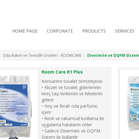
HOME PAGE
CORPORATE
PRODUCTS
SERVICES
Oda Bakım ve Temizlik Ürünleri - ROOMCARE
Divermite ve DQFM Sistem
Room Care R1 Plus
Konsantre tuvalet temizleyicisi
• Klozet ve tuvalet giderlerinin
kireç taşı birikimini ve lekelerini
giderir
• Hoş ve ferah oda parfümü
içerir
• Renk ve rakamsal kodlama ile
uygulama hatalarını önler
• Sadece Divermite ve DQFM
Sistem ile kullanılır