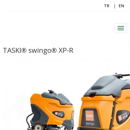
TR
EN
Men
TASKI® swingo® XP-R